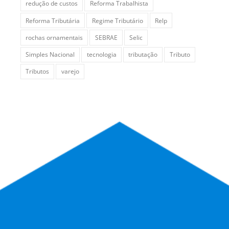
redução de custos
Reforma Trabalhista
Reforma Tributária
Regime Tributário
Relp
rochas ornamentais
SEBRAE
Selic
Simples Nacional
tecnologia
tributação
Tributo
Tributos
varejo