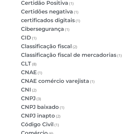
Certidão Positiva
(1)
Certidões negativa
(1)
certificados digitais
(1)
Cibersegurança
(1)
CID
(1)
Classificação fiscal
(2)
Classificação fiscal de mercadorias
(1)
CLT
(8)
CNAE
(1)
CNAE comércio varejista
(1)
CNI
(2)
CNPJ
(3)
CNPJ baixado
(1)
CNPJ inapto
(2)
Código Civil
(1)
Comércio
(6)