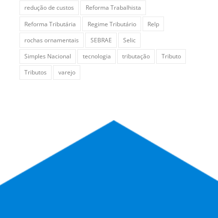
redução de custos
Reforma Trabalhista
Reforma Tributária
Regime Tributário
Relp
rochas ornamentais
SEBRAE
Selic
Simples Nacional
tecnologia
tributação
Tributo
Tributos
varejo