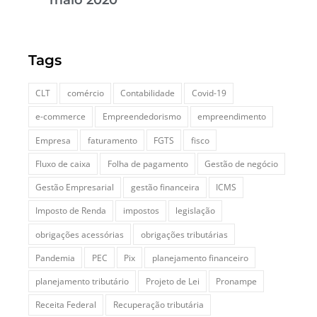
maio 2020
Tags
CLT
comércio
Contabilidade
Covid-19
e-commerce
Empreendedorismo
empreendimento
Empresa
faturamento
FGTS
fisco
Fluxo de caixa
Folha de pagamento
Gestão de negócio
Gestão Empresarial
gestão financeira
ICMS
Imposto de Renda
impostos
legislação
obrigações acessórias
obrigações tributárias
Pandemia
PEC
Pix
planejamento financeiro
planejamento tributário
Projeto de Lei
Pronampe
Receita Federal
Recuperação tributária