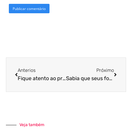
Anterios
Próximo
Fique atento ao prazo para correção de inconsistências relacionadas à GFIP. Confira!
Sabia que seus fornecedores também precisam atender à LGPD? Leia este material e evite surpresas!
Veja também