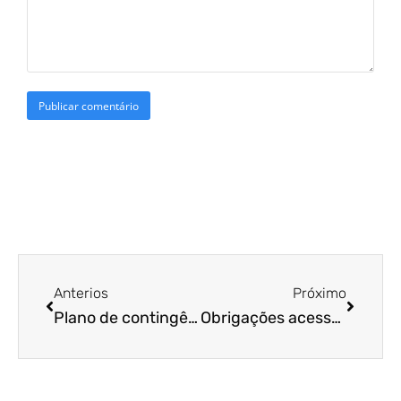
Anterios
Próximo
Plano de contingência empresarial: entenda como desenvolver o da sua empresa.
Obrigações acessórias: saiba quais são para empresas de rochas ornamentais