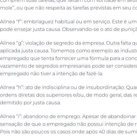
cumprem suas tarefas, que faltam com vontade em seus
mole”, ou que não respeita as tarefas previstas em seu co
Alínea “f”: embriaguez habitual ou em serviço. Este é um
pode ensejar justa causa. Observando-se o ato de puniçã
Alínea “g”: violação de segredo da empresa. Outra falta 
aplicada justa causa. Tomemos como exemplo as industr
empregado que tenta fornecer uma fórmula para a concor
vazamento de segredos empresariais pode ser consider
empregado não tiver a intenção de fazê-la.
Alínea “h”: ato de indisciplina ou de insubordinação:
ordens diretas dos superiores e/ou, de modo geral, das r
demitido por justa causa.
Alínea “i”: abandono de emprego. Apesar de abandoinar
sensação de que o empregado não possui intenção de re
Pois não são poucos os casos onde após 40 dias de sumi