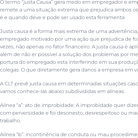
O termo “justa Causa” gera medo em empregador e emp
remete a uma situação extrema que prejudica ambos os
é e quando deve e pode ser usado esta ferramenta.
Justa causa é a forma mais extrema de uma advertência
empregado motivado por uma ação que prejudica de fo
vezes, não apenas no fator financeiro. A justa causa é 
além de não er possível a solução dos problemas por mei
portura do empregado esta interferindo em sua produ
colegas. O que diretamente gera danos a empresa em var
A CLT prevê justa causa em determinadas situações cas
vamos conhece-las abaixo subdivididas em alíneas:
Alínea “a”: ato de improbidade: A improbidade quer diz
com perversidade e foi desonesto, desrespeitoso ou m
trabalho.
Alínea “b”: incontinência de conduta ou mau procedime