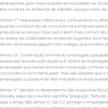
abrangentes, pois nesta questão se enquadram as sit
boa conduta no ambiente de trabalho, seja por meio de pa
Alínea “c”: negociação habitual por conta própria ou a
quando constituir ato de concorrência à empresa para a
prejudicial ao serviço: Este caso é bem mais comum do
os relatos de colaboradores vendendo segredos da empr
dentro da empresa (alguém tem colegas que vendem pro
Alínea “d”: condenação criminal do empregado, passada
suspensão da execução da pena. É direito do empregador
empregado que estiver envolvido numa ação criminal, vist
circunstância como falha grave. Mas vale ressaltar que 
empregado culpado é de vital importância nesta questã
Alínea “e”: desídia no desempenho das respectivas fu
Desídia, segundo o Aurélio significa “preguiça”, “falta de 
seja, o artigo 482, alínea “e”, da CLT, protege o empre