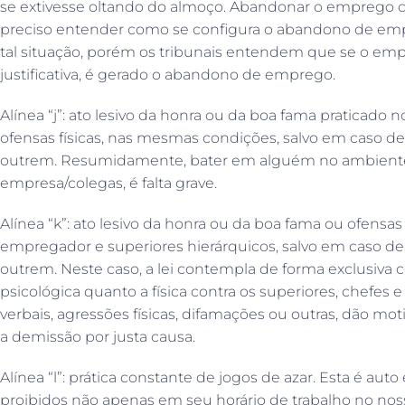
se extivesse oltando do almoço. Abandonar o emprego cons
preciso entender como se configura o abandono de emp
tal situação, porém os tribunais entendem que se o emp
justificativa, é gerado o abandono de emprego.
Alínea “j”: ato lesivo da honra ou da boa fama praticado 
ofensas físicas, nas mesmas condições, salvo em caso de 
outrem. Resumidamente, bater em alguém no ambiente 
empresa/colegas, é falta grave.
Alínea “k”: ato lesivo da honra ou da boa fama ou ofensas 
empregador e superiores hierárquicos, salvo em caso de 
outrem. Neste caso, a lei contempla de forma exclusiva co
psicológica quanto a física contra os superiores, chefes e
verbais, agressões físicas, difamações ou outras, dão m
a demissão por justa causa.
Alínea “l”: prática constante de jogos de azar. Esta é auto
proibidos não apenas em seu horário de trabalho no noss