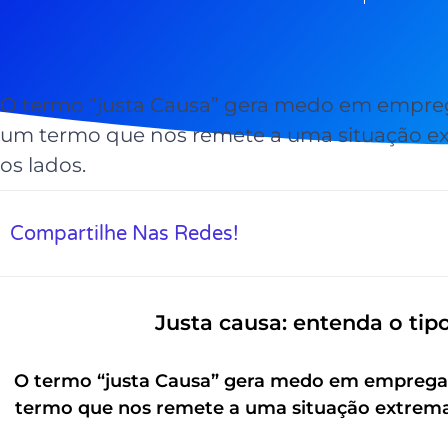
O termo “justa Causa” gera medo em empre
um termo que nos remete a uma situação e
os lados.
Compartilhe Nas Redes!
Justa causa: entenda o ti
O termo “justa Causa” gera medo em emprega
termo que nos remete a uma situação extrema