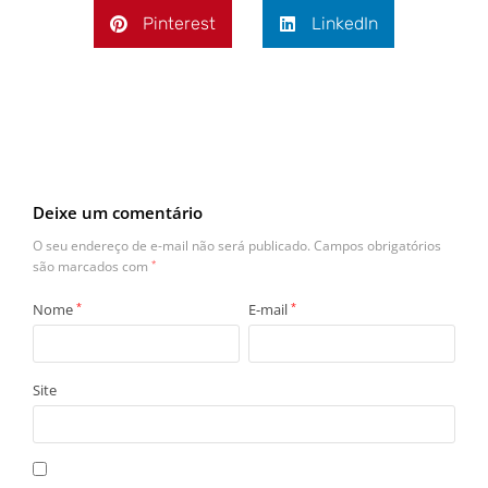
Pinterest
LinkedIn
Deixe um comentário
O seu endereço de e-mail não será publicado.
Campos obrigatórios
são marcados com
*
Nome
*
E-mail
*
Site