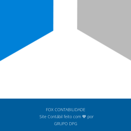
FOX CONTABILIDADE
Site Contábil feito com 💙 por
GRUPO DPG