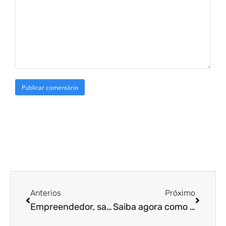
Anterios
Próximo
Empreendedor, saiba agora o que fazer quando suas redes sociais caírem
Saiba agora como adquirir talentos que vão aumentar o crescimento da sua empresa.