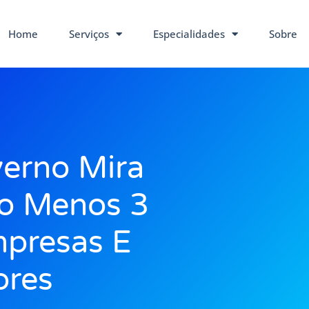
Home
Serviços
Especialidades
Sobre
erno Mira
lo Menos 3
mpresas E
ores