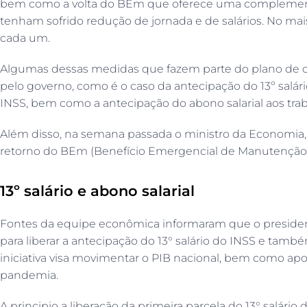
bem como a volta do BEm que oferece uma complement
tenham sofrido redução de jornada e de salários. No ma
cada um.
Algumas dessas medidas que fazem parte do plano de c
pelo governo, como é o caso da antecipação do 13º salár
INSS, bem como a antecipação do abono salarial aos tra
Além disso, na semana passada o ministro da Economia
retorno do BEm (Benefício Emergencial de Manutenção
13º salário e abono salarial
Fontes da equipe econômica informaram que o president
para liberar a antecipação do 13° salário do INSS e també
iniciativa visa movimentar o PIB nacional, bem como apo
pandemia.
A principio a liberação da primeira parcela do 13° salário 