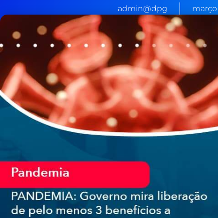
admin@dpg
março 