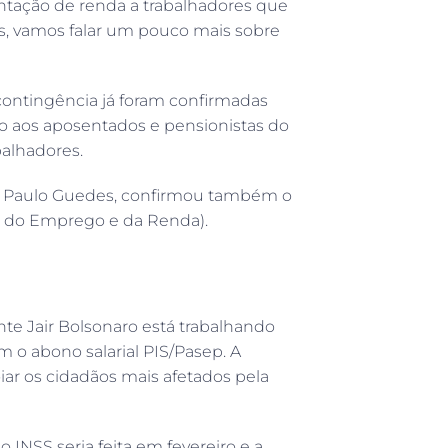
ação de renda a trabalhadores que
is, vamos falar um pouco mais sobre
ontingência já foram confirmadas
io aos aposentados e pensionistas do
balhadores.
, Paulo Guedes, confirmou também o
 do Emprego e da Renda).
e Jair Bolsonaro está trabalhando
m o abono salarial PIS/Pasep. A
iar os cidadãos mais afetados pela
do INSS seria feita em fevereiro e a