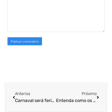
Anterios
Próximo
Carnaval será feriado em 2021?
Entenda como os casais divorciados devem declarar as despesas com os filhos no IR 2021!