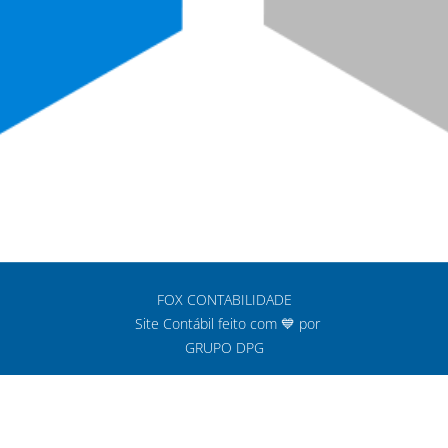
FOX CONTABILIDADE
Site Contábil feito com 💙 por
GRUPO DPG