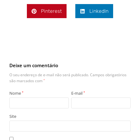
Pinterest
LinkedIn
Deixe um comentário
O seu endereço de e-mail não será publicado.
Campos obrigatórios
são marcados com
*
Nome
*
E-mail
*
Site