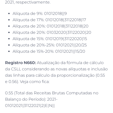
2021, respectivamente.
Alíquota de 9%: 01012018||9
Alíquota de 17%: 01012018|31122018|17
Alíquota de 20%: 01012018|31122018|20
Alíquota de 20%: 01032020|31122020|20
Alíquota de 15%: 01012019|31122020|15
Alíquota de 20%-25%: 01012021||20/25
Alíquota de 15%-20%: 01012021||15/20
Registro N660:
Atualização da fórmula de cálculo
da CSLL considerando as novas alíquotas e inclusão
das linhas para cálculo da proporcionalização (0.55
e 0.56). Veja como fica:
0.55 (Total das Receitas Brutas Computadas no
Balanço do Período): 2021-
01012021|31122021|2|E|N||