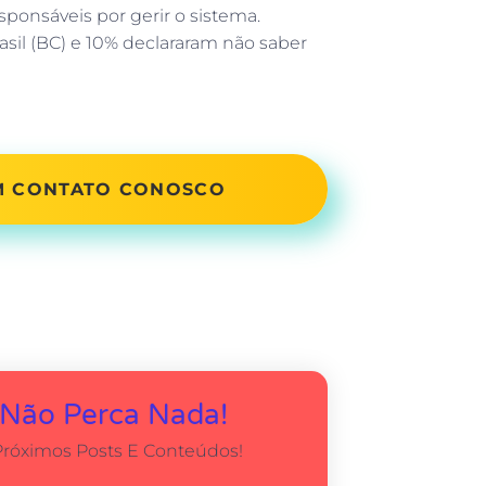
sponsáveis por gerir o sistema.
sil (BC) e 10% declararam não saber
EM CONTATO CONOSCO
 Não Perca Nada!
Próximos Posts E Conteúdos!