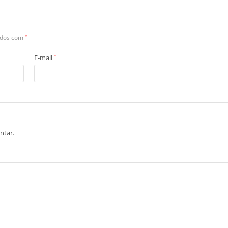
ados com
*
E-mail
*
ntar.