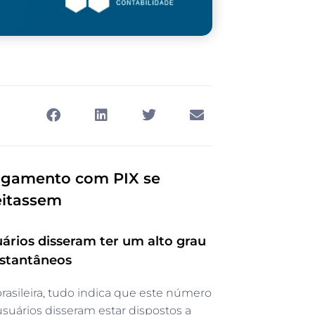
pagamento com PIX se
eitassem
ários disseram ter um alto grau
nstantâneos
rasileira, tudo indica que este número
uários disseram estar dispostos a