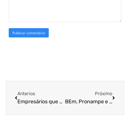
Anterios
Próximo
Empresários que aguardam o BEm terão que esperar mais alguns dias pela decisão. Confira!
BEm, Pronampe e 13° salário do INSS aguardam decisão de datas pelo Governo! Saiba mais!