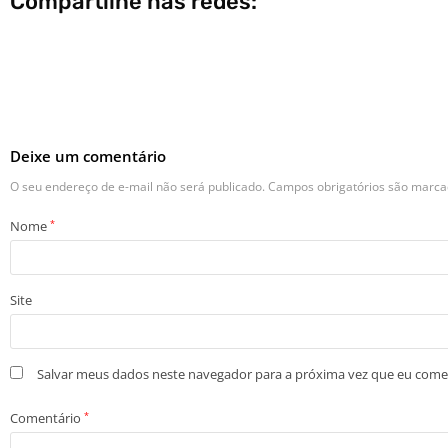
Compartilhe nas redes:
Deixe um comentário
O seu endereço de e-mail não será publicado.
Campos obrigatórios são marc
Nome
*
Site
Salvar meus dados neste navegador para a próxima vez que eu come
Comentário
*