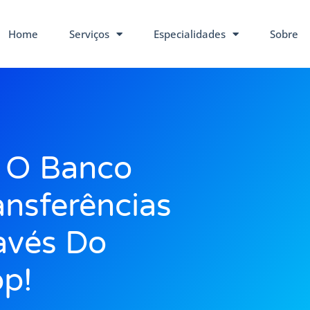
Home
Serviços
Especialidades
Sobre
! O Banco
ansferências
avés Do
p!