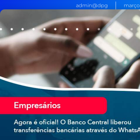
admin@dpg
março 