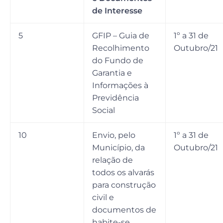
de Interesse
5
GFIP – Guia de
1º a 31 de
Recolhimento
Outubro/21
do Fundo de
Garantia e
Informações à
Previdência
Social
10
Envio, pelo
1º a 31 de
Município, da
Outubro/21
relação de
todos os alvarás
para construção
civil e
documentos de
habite-se