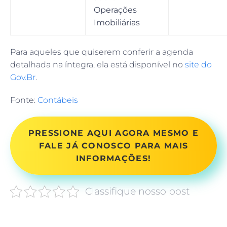
Operações
Imobiliárias
Para aqueles que quiserem conferir a agenda
detalhada na íntegra, ela está disponível no
site do
Gov.Br
.
Fonte:
Contábeis
PRESSIONE AQUI AGORA MESMO E
FALE JÁ CONOSCO PARA MAIS
INFORMAÇÕES!
Classifique nosso post